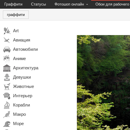
Граффити
Статусы
Фотошоп онлайн
Обои для рабочего
граффити
Art
Авиация
Автомобили
Аниме
Архитектура
Девушки
Животные
Интерьер
Корабли
Макро
Море