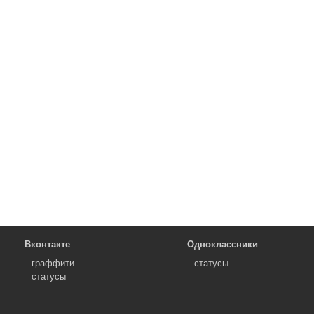
Вконтакте
Одноклассники
граффити
статусы
статусы