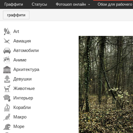
Граффити
Статусы
Фотошоп онлайн
Обои для рабочего
граффити
Art
Авиация
Автомобили
Аниме
Архитектура
Девушки
Животные
Интерьер
Корабли
Макро
Море