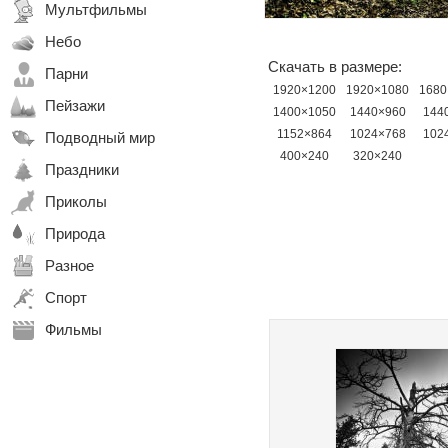
Мультфильмы
Небо
Скачать в размере:
Парни
1920×1200
1920×1080
1680
Пейзажи
1400×1050
1440×960
144
1152×864
1024×768
102
Подводный мир
400×240
320×240
Праздники
Приколы
Природа
Разное
Спорт
Фильмы