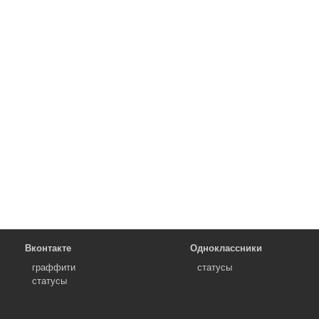
Вконтакте
Одноклассники
граффити
статусы
статусы