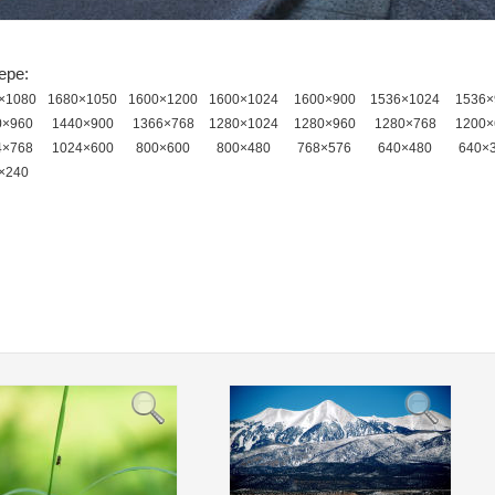
ере:
×1080
1680×1050
1600×1200
1600×1024
1600×900
1536×1024
1536×
0×960
1440×900
1366×768
1280×1024
1280×960
1280×768
1200×
4×768
1024×600
800×600
800×480
768×576
640×480
640×
×240