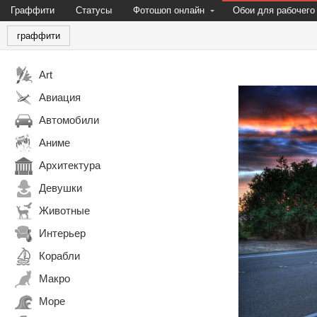
Граффити
Статусы
Фотошоп онлайн
Обои для рабочего
граффити
Art
Авиация
Автомобили
Аниме
Архитектура
Девушки
Животные
Интерьер
Корабли
Макро
Море