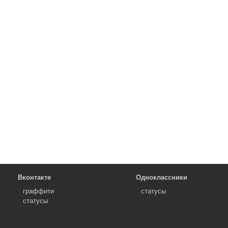
Вконтакте
Одноклассники
граффити
статусы
статусы