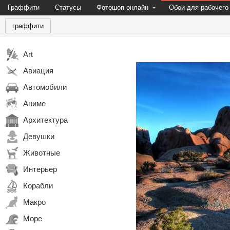
Граффити
Статусы
Фотошоп онлайн
Обои для рабочего
граффити
Art
Авиация
Автомобили
Аниме
Архитектура
Девушки
Животные
Интерьер
Корабли
Макро
Море