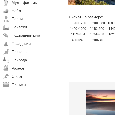
Мультфильмы
Небо
Скачать в размере:
Парни
1920×1200
1920×1080
1680
Пейзажи
1400×1050
1440×960
144
1152×864
1024×768
102
Подводный мир
400×240
320×240
Праздники
Приколы
Природа
Разное
Спорт
Фильмы