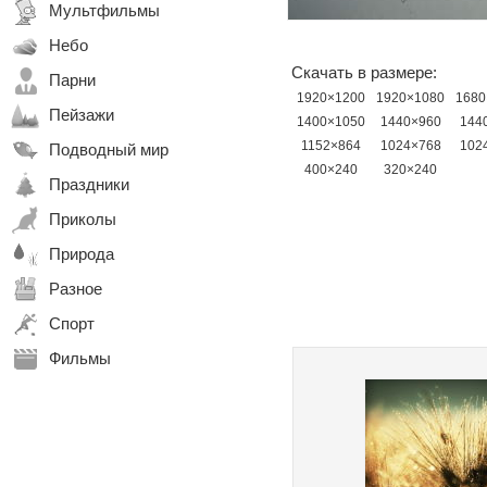
Мультфильмы
Небо
Скачать в размере:
Парни
1920×1200
1920×1080
1680
Пейзажи
1400×1050
1440×960
144
1152×864
1024×768
102
Подводный мир
400×240
320×240
Праздники
Приколы
Природа
Разное
Спорт
Фильмы