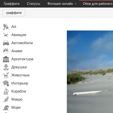
Граффити
Статусы
Фотошоп онлайн
Обои для рабочего
граффити
Art
Авиация
Автомобили
Аниме
Архитектура
Девушки
Животные
Интерьер
Корабли
Макро
Море