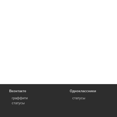
Вконтакте
Одноклассники
граффити
статусы
статусы