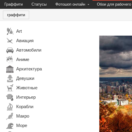
Граффити
Статусы
Фотошоп онлайн
Обои для рабочего
граффити
Art
Авиация
Автомобили
Аниме
Архитектура
Девушки
Животные
Интерьер
Корабли
Макро
Море