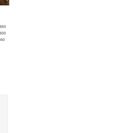
960
600
360