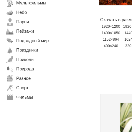
Мультфильмы
Небо
Скачать в разм
Парни
1920×1200
1920
Пейзажи
1400×1050
144
1152×864
102
Подводный мир
400×240
320
Праздники
Приколы
Природа
Разное
Спорт
Фильмы