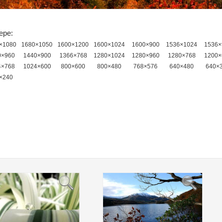
ере:
×1080
1680×1050
1600×1200
1600×1024
1600×900
1536×1024
1536×
0×960
1440×900
1366×768
1280×1024
1280×960
1280×768
1200×
4×768
1024×600
800×600
800×480
768×576
640×480
640×
×240