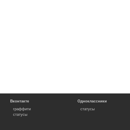
Вконтакте
Одноклассники
граффити
статусы
статусы