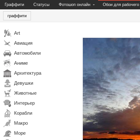
Граффити
Статусы
Фотошоп онлайн
Обои для рабочего
граффити
Art
Авиация
Автомобили
Аниме
Архитектура
Девушки
Животные
Интерьер
Корабли
Макро
Море