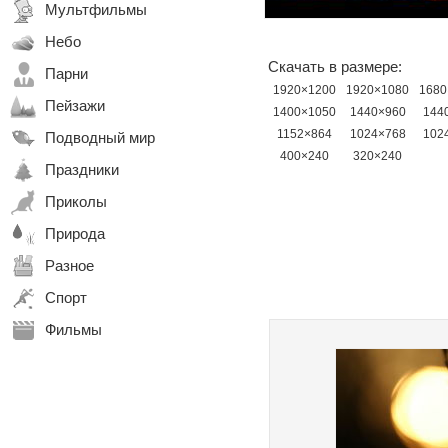
Мультфильмы
Небо
Скачать в размере:
Парни
1920×1200
1920×1080
1680
Пейзажи
1400×1050
1440×960
144
1152×864
1024×768
102
Подводный мир
400×240
320×240
Праздники
Приколы
Природа
Разное
Спорт
Фильмы