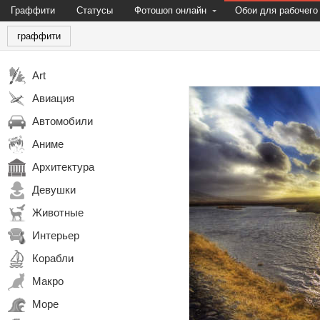
Граффити
Статусы
Фотошоп онлайн
Обои для рабочего
граффити
Art
Авиация
Автомобили
Аниме
Архитектура
Девушки
Животные
Интерьер
Корабли
Макро
Море