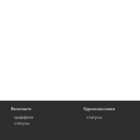
Вконтакте
Одноклассники
граффити
статусы
статусы