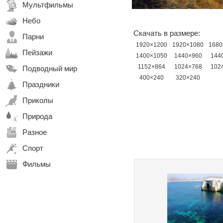
Мультфильмы
Небо
Скачать в размере:
Парни
1920×1200
1920×1080
1680
Пейзажи
1400×1050
1440×960
144
1152×864
1024×768
102
Подводный мир
400×240
320×240
Праздники
Приколы
Природа
Разное
Спорт
Фильмы