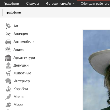
Граффити
Статусы
Фотошоп онлайн
Обои для рабочего
граффити
Art
Авиация
Автомобили
Аниме
Архитектура
Девушки
Животные
Интерьер
Корабли
Макро
Море