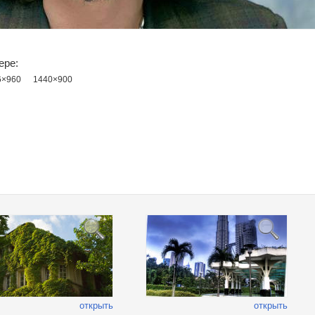
ере:
6×960
1440×900
открыть
открыть