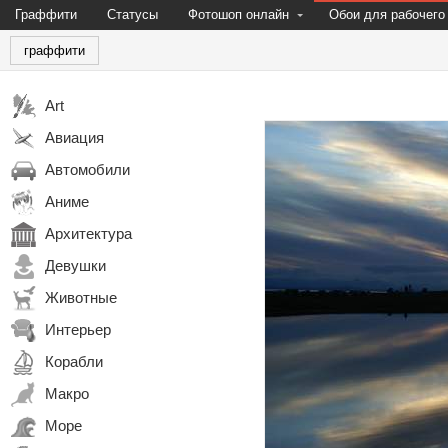
Граффити
Статусы
Фотошоп онлайн
Обои для рабочего
граффити
Art
Авиация
Автомобили
Аниме
Архитектура
Девушки
Животные
Интерьер
Корабли
Макро
Море