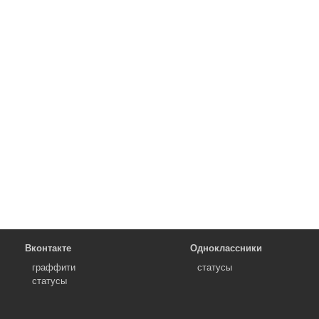
Вконтакте
Одноклассники
граффити
статусы
статусы