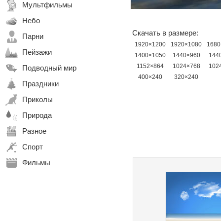
Мультфильмы
Небо
Скачать в размере:
Парни
1920×1200
1920×1080
1680
Пейзажи
1400×1050
1440×960
144
1152×864
1024×768
102
Подводный мир
400×240
320×240
Праздники
Приколы
Природа
Разное
Спорт
Фильмы