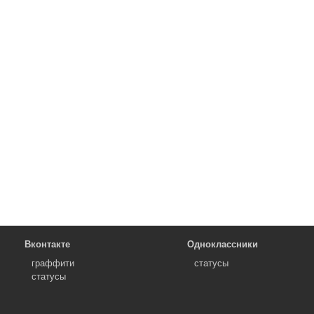
Вконтакте
Одноклассники
граффити
статусы
статусы