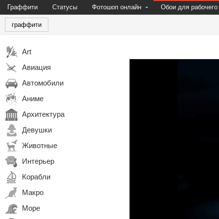
Граффити
Статусы
Фотошоп онлайн
Обои для рабочего
граффити
Art
Авиация
Автомобили
Аниме
Архитектура
Девушки
Животные
Интерьер
Корабли
Макро
Море