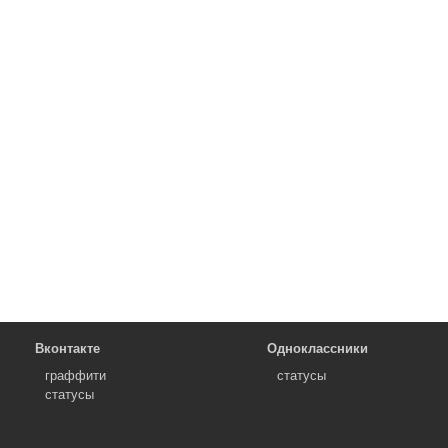
Вконтакте
Одноклассники
граффити
статусы
статусы