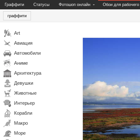
Граффити
Статусы
Фотошоп онлайн
Обои для рабочего
граффити
Art
Авиация
Автомобили
Аниме
Архитектура
Девушки
Животные
Интерьер
Корабли
Макро
Море