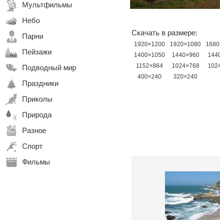
Мультфильмы
Небо
Скачать в размере:
Парни
1920×1200
1920×1080
1680
Пейзажи
1400×1050
1440×960
144
1152×864
1024×768
102
Подводный мир
400×240
320×240
Праздники
Приколы
Природа
Разное
Спорт
Фильмы