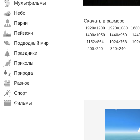
Мультфильмы
Небо
Скачать в размере:
Парни
1920×1200
1920×1080
1680
Пейзажи
1400×1050
1440×960
144
1152×864
1024×768
102
Подводный мир
400×240
320×240
Праздники
Приколы
Природа
Разное
Спорт
Фильмы