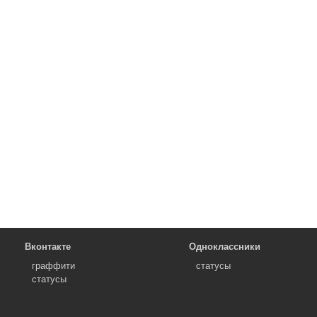
Вконтакте
Одноклассники
граффити
статусы
статусы