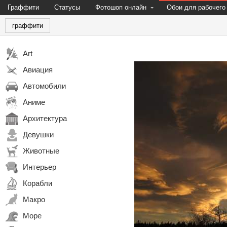
Граффити
Статусы
Фотошоп онлайн
Обои для рабочего
граффити
Art
Авиация
Автомобили
Аниме
Архитектура
Девушки
Животные
Интерьер
Корабли
Макро
Море