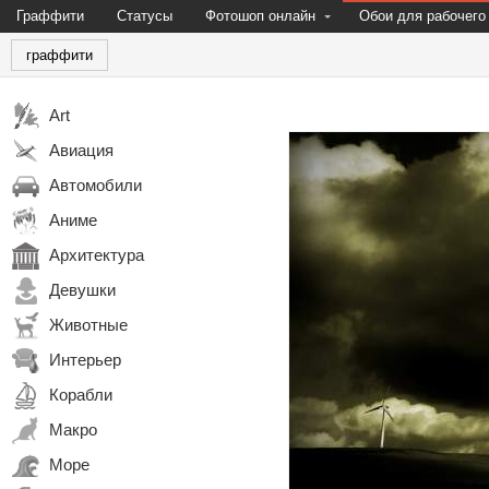
Граффити
Статусы
Фотошоп онлайн
Обои для рабочего
граффити
Art
Авиация
Автомобили
Аниме
Архитектура
Девушки
Животные
Интерьер
Корабли
Макро
Море