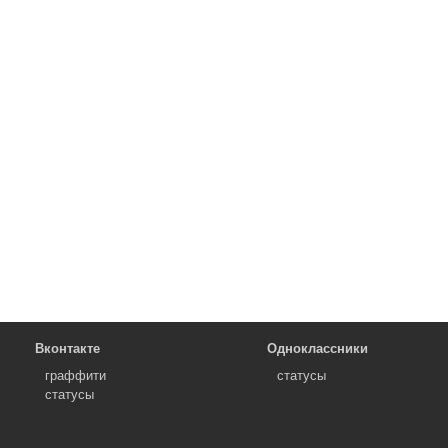
Вконтакте
Одноклассники
граффити
статусы
статусы