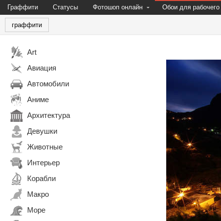
Граффити
Статусы
Фотошоп онлайн
Обои для рабочего
граффити
Art
Авиация
Автомобили
Аниме
Архитектура
Девушки
Животные
Интерьер
Корабли
Макро
Море