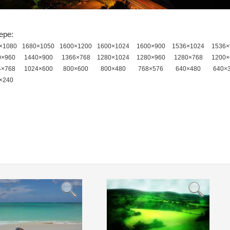
ере:
×1080
1680×1050
1600×1200
1600×1024
1600×900
1536×1024
1536×
0×960
1440×900
1366×768
1280×1024
1280×960
1280×768
1200×
4×768
1024×600
800×600
800×480
768×576
640×480
640×
×240