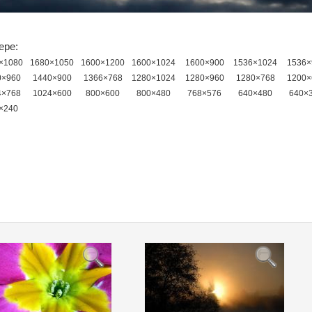
ере:
×1080
1680×1050
1600×1200
1600×1024
1600×900
1536×1024
1536×
0×960
1440×900
1366×768
1280×1024
1280×960
1280×768
1200×
4×768
1024×600
800×600
800×480
768×576
640×480
640×
×240