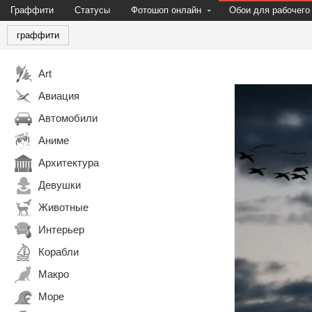
Граффити
Статусы
Фотошоп онлайн
Обои для рабочего
граффити
Art
Авиация
Автомобили
Аниме
Архитектура
Девушки
Животные
Интерьер
Корабли
Макро
Море