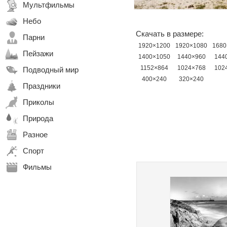
Мультфильмы
Небо
Скачать в размере:
Парни
1920×1200
1920×1080
1680
Пейзажи
1400×1050
1440×960
144
1152×864
1024×768
102
Подводный мир
400×240
320×240
Праздники
Приколы
Природа
Разное
Спорт
Фильмы