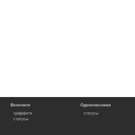
Вконтакте
Одноклассники
граффити
статусы
статусы