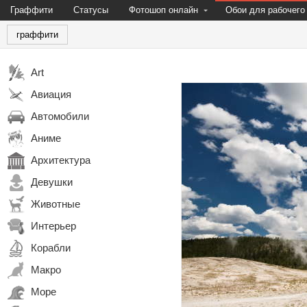
Граффити
Статусы
Фотошоп онлайн
Обои для рабочего
граффити
Art
Авиация
Автомобили
Аниме
Архитектура
Девушки
Животные
Интерьер
Корабли
Макро
Море