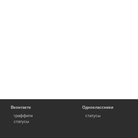
Вконтакте
Одноклассники
граффити
статусы
статусы