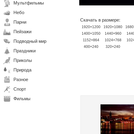
Мультфильмы
Небо
Скачать в размере:
Парни
1920×1200
1920×1080
1680
Пейзажи
1400×1050
1440×960
144
1152×864
1024×768
102
Подводный мир
400×240
320×240
Праздники
Приколы
Природа
Разное
Спорт
Фильмы