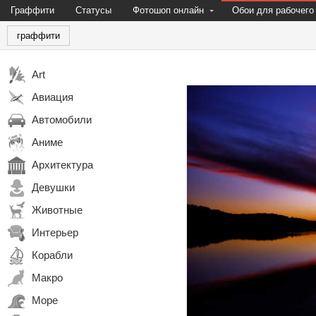
Граффити
Статусы
Фотошоп онлайн
Обои для рабочего
граффити
Art
Авиация
Автомобили
Аниме
Архитектура
Девушки
Животные
Интерьер
Корабли
Макро
Море