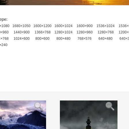
ере:
×1080
1680×1050
1600×1200
1600×1024
1600×900
1536×1024
1536×
0×960
1440×900
1366×768
1280×1024
1280×960
1280×768
1200×
4×768
1024×600
800×600
800×480
768×576
640×480
640×
×240