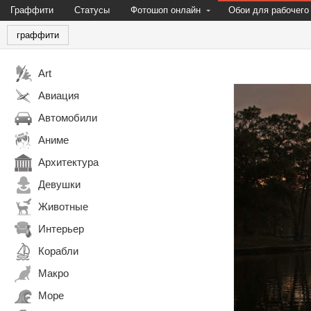
Граффити
Статусы
Фотошоп онлайн
Обои для рабочего
граффити
Art
Авиация
Автомобили
Аниме
Архитектура
Девушки
Животные
Интерьер
Корабли
Макро
Море