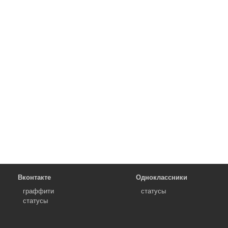
Вконтакте
Одноклассники
граффити
статусы
статусы