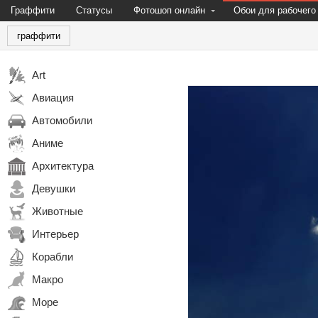
Граффити
Статусы
Фотошоп онлайн
Обои для рабочего
граффити
Art
Авиация
Автомобили
Аниме
Архитектура
Девушки
Животные
Интерьер
Корабли
Макро
Море