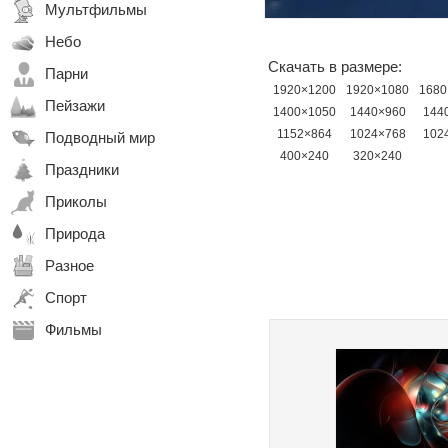
Мультфильмы
Небо
Скачать в размере:
Парни
1920×1200
1920×1080
1680
Пейзажи
1400×1050
1440×960
144
1152×864
1024×768
102
Подводный мир
400×240
320×240
Праздники
Приколы
Природа
Разное
Спорт
Фильмы