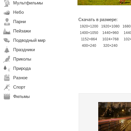
Мультфильмы
Небо
Скачать в размере:
Парни
1920×1200
1920×1080
1680
Пейзажи
1400×1050
1440×960
144
1152×864
1024×768
102
Подводный мир
400×240
320×240
Праздники
Приколы
Природа
Разное
Спорт
Фильмы