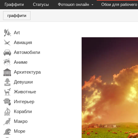
Граффити
Статусы
Фотошоп онлайн
Обои для рабочего
граффити
Art
Авиация
Автомобили
Аниме
Архитектура
Девушки
Животные
Интерьер
Корабли
Макро
Море