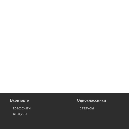
Вконтакте
Одноклассники
граффити
статусы
статусы