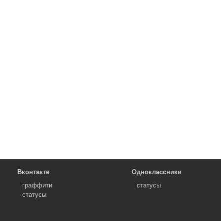
Вконтакте
Одноклассники
граффити
статусы
статусы