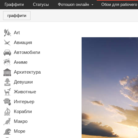
Граффити
Статусы
Фотошоп онлайн
Обои для рабочего
граффити
Art
Авиация
Автомобили
Аниме
Архитектура
Девушки
Животные
Интерьер
Корабли
Макро
Море