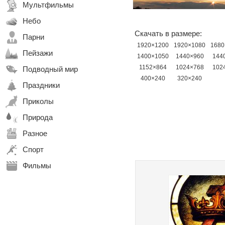
Мультфильмы
Небо
Скачать в размере:
Парни
1920×1200
1920×1080
1680
Пейзажи
1400×1050
1440×960
144
1152×864
1024×768
102
Подводный мир
400×240
320×240
Праздники
Приколы
Природа
Разное
Спорт
Фильмы