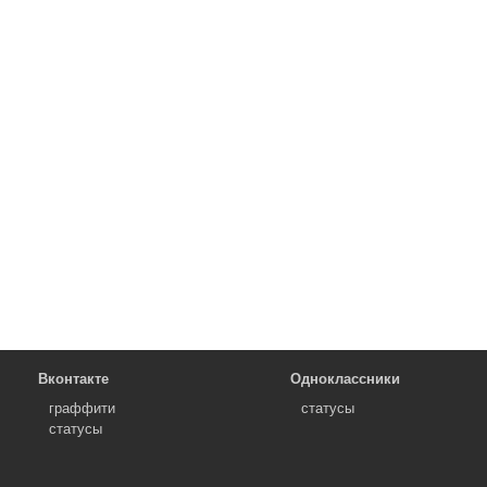
Вконтакте
Одноклассники
граффити
статусы
статусы