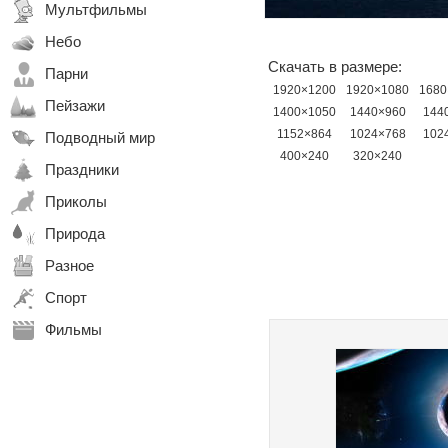
Мультфильмы
Небо
Скачать в размере:
Парни
1920×1200
1920×1080
1680
Пейзажи
1400×1050
1440×960
144
1152×864
1024×768
102
Подводный мир
400×240
320×240
Праздники
Приколы
Природа
Разное
Спорт
Фильмы