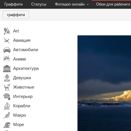
Граффити
Статусы
Фотошоп онлайн
Обои для рабочего
граффити
Art
Авиация
Автомобили
Аниме
Архитектура
Девушки
Животные
Интерьер
Корабли
Макро
Море