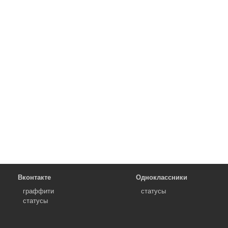
Вконтакте
Одноклассники
граффити
статусы
статусы