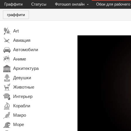
Граффити
Статусы
Фотошоп онлайн
Обои для рабочего
граффити
Art
Авиация
Автомобили
Аниме
Архитектура
Девушки
Животные
Интерьер
Корабли
Макро
Море