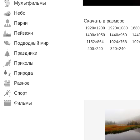
Мультфильмы
Небо
Скачать в размере:
Парни
1920×1200
1920×1080
1680
Пейзажи
1400×1050
1440×960
144
1152×864
1024×768
102
Подводный мир
400×240
320×240
Праздники
Приколы
Природа
Разное
Спорт
Фильмы