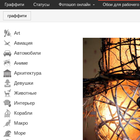
Граффити
Статусы
Фотошоп онлайн
Обои для рабочего
граффити
Art
Авиация
Автомобили
Аниме
Архитектура
Девушки
Животные
Интерьер
Корабли
Макро
Море