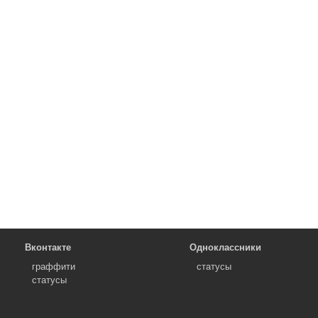
Вконтакте
Одноклассники
граффити
статусы
статусы