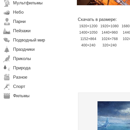
Мультфильмы
Небо
Скачать в размере:
Парни
1920×1200
1920×1080
1680
Пейзажи
1400×1050
1440×960
144
1152×864
1024×768
102
Подводный мир
400×240
320×240
Праздники
Приколы
Природа
Разное
Спорт
Фильмы