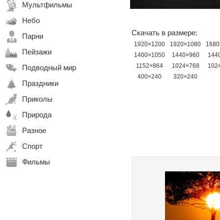
Мультфильмы
Небо
Скачать в размере:
Парни
1920×1200
1920×1080
1680
Пейзажи
1400×1050
1440×960
144
1152×864
1024×768
102
Подводный мир
400×240
320×240
Праздники
Приколы
Природа
Разное
Спорт
Фильмы