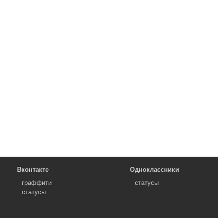
Вконтакте
Одноклассники
граффити
статусы
статусы