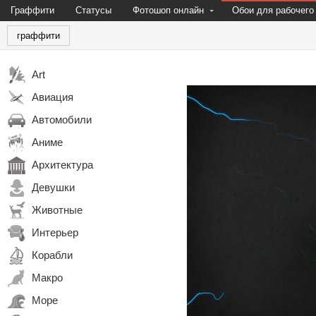
Граффити
Статусы
Фотошоп онлайн
Обои для рабочего
граффити
Art
Авиация
Автомобили
Аниме
Архитектура
Девушки
Животные
Интерьер
Корабли
Макро
Море