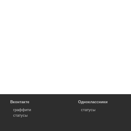
Вконтакте
Одноклассники
граффити
статусы
статусы