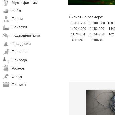
Мультфильмы
Небо
Скачать в размере:
Парни
1920×1200
1920×1080
1680
Пейзажи
1400×1050
1440×960
144
1152×864
1024×768
102
Подводный мир
400×240
320×240
Праздники
Приколы
Природа
Разное
Спорт
Фильмы