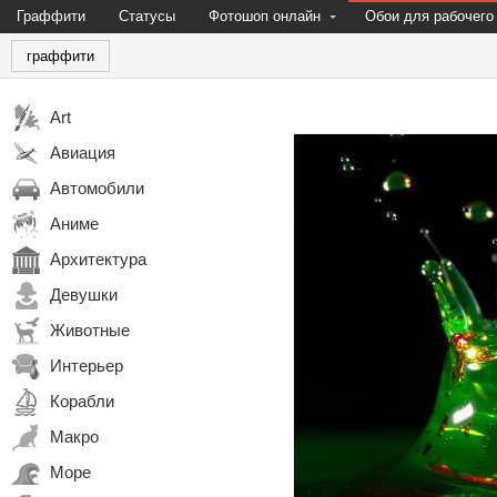
Граффити
Статусы
Фотошоп онлайн
Обои для рабочего
граффити
Art
Авиация
Автомобили
Аниме
Архитектура
Девушки
Животные
Интерьер
Корабли
Макро
Море