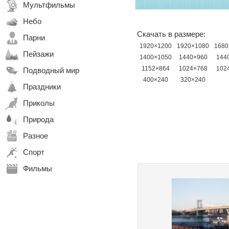
Мультфильмы
Небо
Скачать в размере:
Парни
1920×1200
1920×1080
1680
Пейзажи
1400×1050
1440×960
144
1152×864
1024×768
102
Подводный мир
400×240
320×240
Праздники
Приколы
Природа
Разное
Спорт
Фильмы