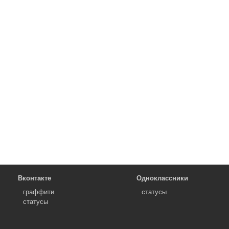
Вконтакте
Одноклассники
граффити
статусы
статусы