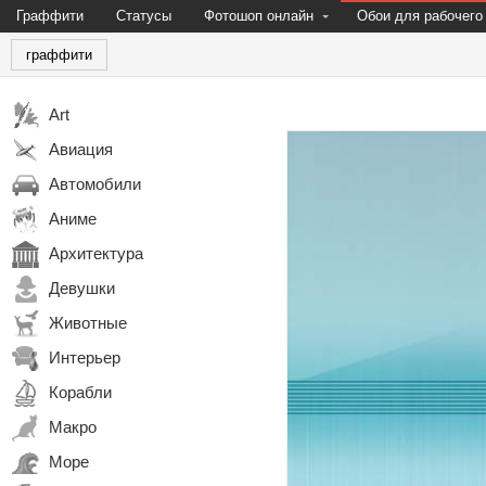
Граффити
Статусы
Фотошоп онлайн
Обои для рабочего
граффити
Art
Авиация
Автомобили
Аниме
Архитектура
Девушки
Животные
Интерьер
Корабли
Макро
Море