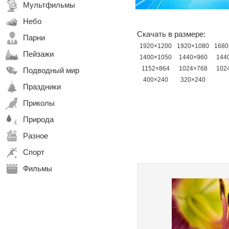
Мультфильмы
Небо
Скачать в размере:
Парни
1920×1200
1920×1080
1680
Пейзажи
1400×1050
1440×960
144
1152×864
1024×768
102
Подводный мир
400×240
320×240
Праздники
Приколы
Природа
Разное
Спорт
Фильмы