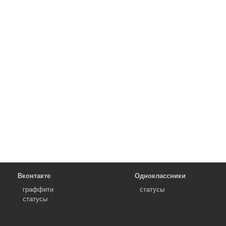
Вконтакте
Одноклассники
граффити
статусы
статусы