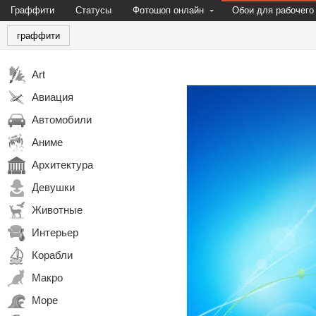
Граффити
Статусы
Фотошоп онлайн
Обои для рабочего
граффити
Art
Авиация
Автомобили
Аниме
Архитектура
Девушки
Животные
Интерьер
Корабли
Макро
Море