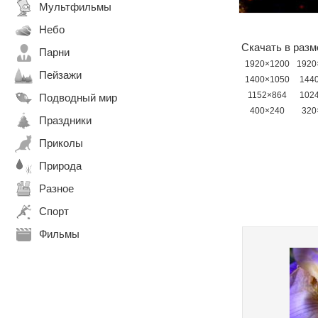
Мультфильмы
Небо
Скачать в разм
Парни
1920×1200
1920
Пейзажи
1400×1050
144
1152×864
102
Подводный мир
400×240
320
Праздники
Приколы
Природа
Разное
Спорт
Фильмы