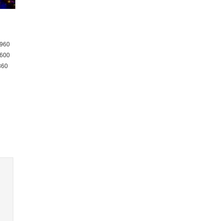
960
600
360