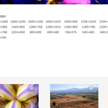
ере:
×1080
1680×1050
1600×1200
1600×1024
1600×900
1536×1024
1536×
0×960
1440×900
1366×768
1280×1024
1280×960
1280×768
1200×
4×768
1024×600
800×600
800×480
768×576
640×480
640×
×240