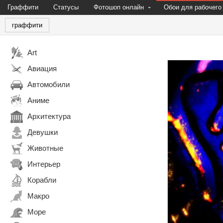
Граффити
Статусы
Фотошоп онлайн
Обои для рабочего
граффити
Art
Авиация
Автомобили
Аниме
Архитектура
Девушки
Животные
Интерьер
Корабли
Макро
Море