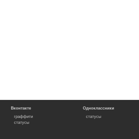
Вконтакте
Одноклассники
граффити
статусы
статусы