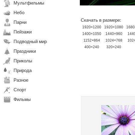
Мультфильмы
Небо
Скачать в размере:
Парни
1920×1200
1920×1080
1680
Пейзажи
1400×1050
1440×960
144
1152×864
1024×768
102
Подводный мир
400×240
320×240
Праздники
Приколы
Природа
Разное
Спорт
Фильмы