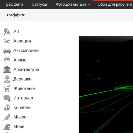
Граффити
Статусы
Фотошоп онлайн
Обои для рабочего
граффити
Art
Авиация
Автомобили
Аниме
Архитектура
Девушки
Животные
Интерьер
Корабли
Макро
Море