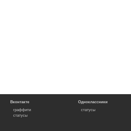
Вконтакте
Одноклассники
граффити
статусы
статусы