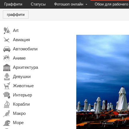
Граффити
Статусы
Фотошоп онлайн
Обои для рабочего
граффити
Art
Авиация
Автомобили
Аниме
Архитектура
Девушки
Животные
Интерьер
Корабли
Макро
Море