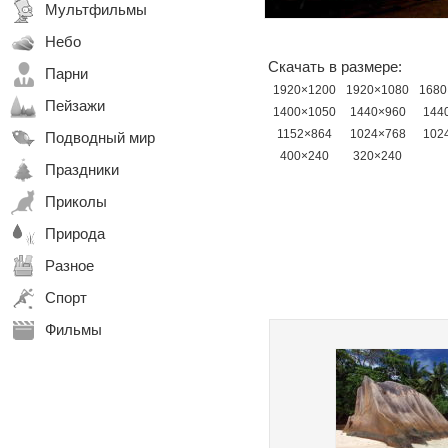
Мультфильмы
Небо
Скачать в размере:
Парни
1920×1200
1920×1080
1680
Пейзажи
1400×1050
1440×960
144
1152×864
1024×768
102
Подводный мир
400×240
320×240
Праздники
Приколы
Природа
Разное
Спорт
Фильмы