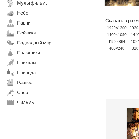
Мультфильмы
Небо
Скачать в разм
Парни
1920×1200
1920
Пейзажи
1400×1050
144
1152×864
102
Подводный мир
400×240
320
Праздники
Приколы
Природа
Разное
Спорт
Фильмы