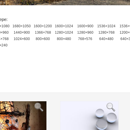
ере:
×1080
1680×1050
1600×1200
1600×1024
1600×900
1536×1024
1536×
0×960
1440×900
1366×768
1280×1024
1280×960
1280×768
1200×
4×768
1024×600
800×600
800×480
768×576
640×480
640×
×240