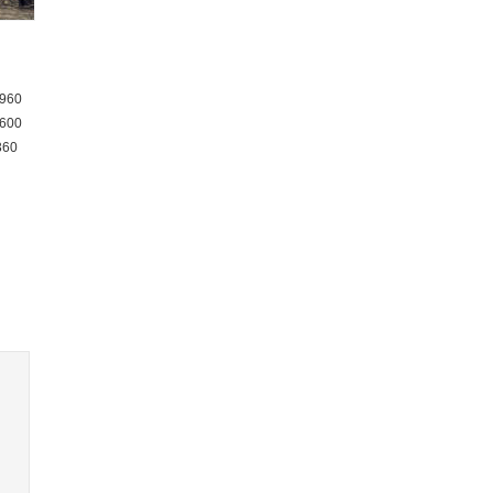
960
600
360