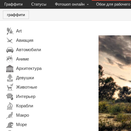
Граффити
Статусы
Фотошоп онлайн
Обои для рабочего
граффити
Art
Авиация
Автомобили
Аниме
Архитектура
Девушки
Животные
Интерьер
Корабли
Макро
Море