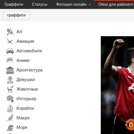
Граффити
Статусы
Фотошоп онлайн
Обои для рабочего
граффити
Art
Авиация
Автомобили
Аниме
Архитектура
Девушки
Животные
Интерьер
Корабли
Макро
Море