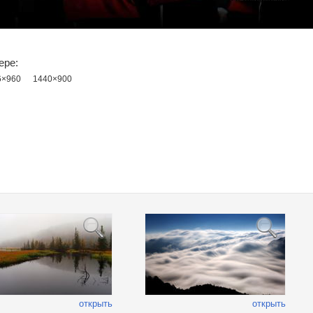
ере:
6×960
1440×900
открыть
открыть