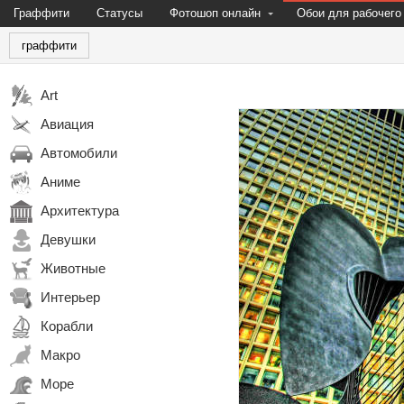
Граффити
Статусы
Фотошоп онлайн
Обои для рабочего
граффити
Art
Авиация
Автомобили
Аниме
Архитектура
Девушки
Животные
Интерьер
Корабли
Макро
Море