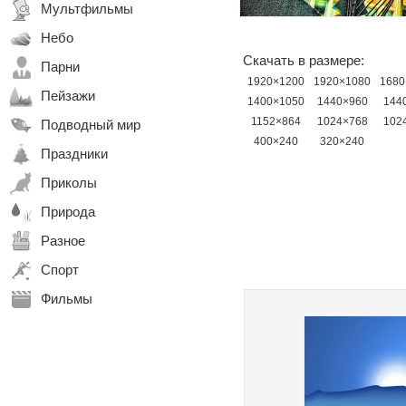
Мультфильмы
Небо
Скачать в размере:
Парни
1920×1200
1920×1080
1680
Пейзажи
1400×1050
1440×960
144
1152×864
1024×768
102
Подводный мир
400×240
320×240
Праздники
Приколы
Природа
Разное
Спорт
Фильмы