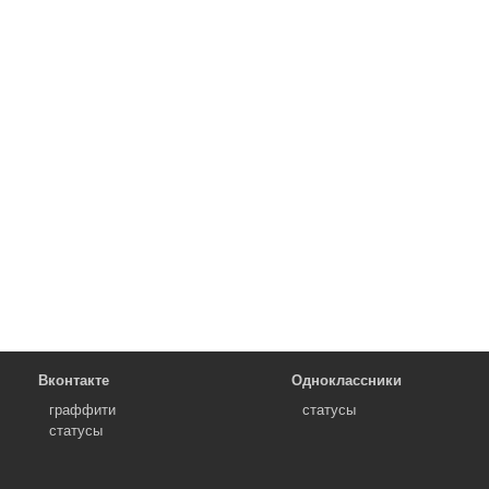
Вконтакте
Одноклассники
граффити
статусы
статусы