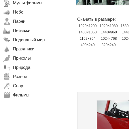
Мультфильмы
Небо
Скачать в размере:
Парни
1920×1200
1920×1080
1680
Пейзажи
1400×1050
1440×960
144
1152×864
1024×768
102
Подводный мир
400×240
320×240
Праздники
Приколы
Природа
Разное
Спорт
Фильмы