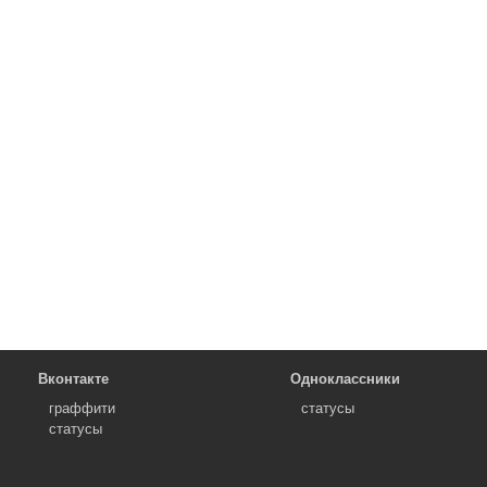
Вконтакте
Одноклассники
граффити
статусы
статусы