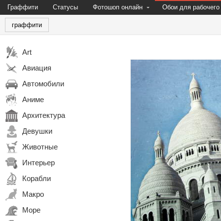
Граффити
Статусы
Фотошоп онлайн
Обои для рабочего
граффити
Art
Авиация
Автомобили
Аниме
Архитектура
Девушки
Животные
Интерьер
Корабли
Макро
Море