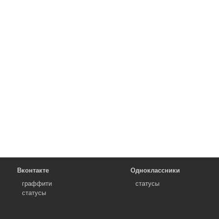
Вконтакте
Одноклассники
граффити
статусы
статусы