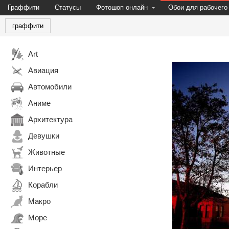
Граффити
Статусы
Фотошоп онлайн
Обои для рабочего
граффити
Art
Авиация
Автомобили
Аниме
Архитектура
Девушки
Животные
Интерьер
Корабли
Макро
Море