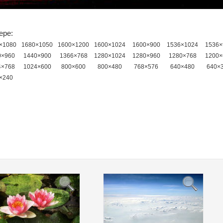
ере:
×1080
1680×1050
1600×1200
1600×1024
1600×900
1536×1024
1536×
0×960
1440×900
1366×768
1280×1024
1280×960
1280×768
1200×
4×768
1024×600
800×600
800×480
768×576
640×480
640×
×240