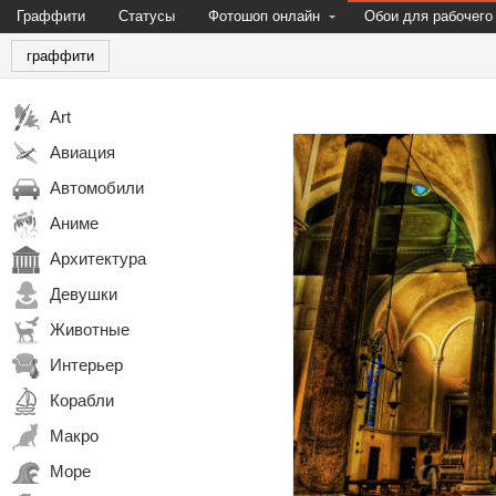
Граффити
Статусы
Фотошоп онлайн
Обои для рабочего
граффити
Art
Авиация
Автомобили
Аниме
Архитектура
Девушки
Животные
Интерьер
Корабли
Макро
Море