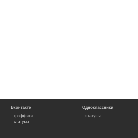
Вконтакте
Одноклассники
граффити
статусы
статусы