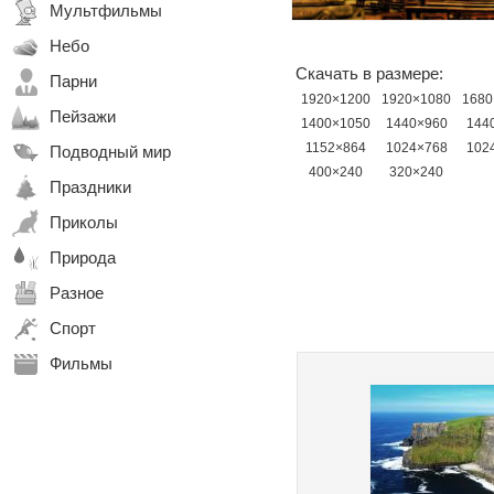
Мультфильмы
Небо
Скачать в размере:
Парни
1920×1200
1920×1080
1680
Пейзажи
1400×1050
1440×960
144
1152×864
1024×768
102
Подводный мир
400×240
320×240
Праздники
Приколы
Природа
Разное
Спорт
Фильмы