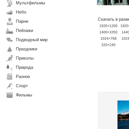
Мультфильмы
Небо
Скачать в разм
Парни
1920×1200
1920
Пейзажи
1400×1050
144
1024×768
102
Подводный мир
320×240
Праздники
Приколы
Природа
Разное
Спорт
Фильмы