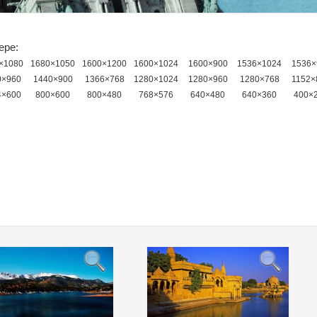
ере:
×1080
1680×1050
1600×1200
1600×1024
1600×900
1536×1024
1536×
0×960
1440×900
1366×768
1280×1024
1280×960
1280×768
1152×
4×600
800×600
800×480
768×576
640×480
640×360
400×