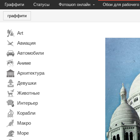
Граффити
Статусы
Фотошоп онлайн
Обои для рабочего
граффити
Art
Авиация
Автомобили
Аниме
Архитектура
Девушки
Животные
Интерьер
Корабли
Макро
Море