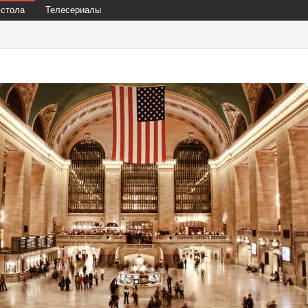
 стола
Телесериалы