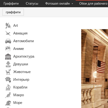
Граффити
Статусы
Фотошоп онлайн
Обои для рабочего
граффити
Art
Авиация
Автомобили
Аниме
Архитектура
Девушки
Животные
Интерьер
Корабли
Макро
Море