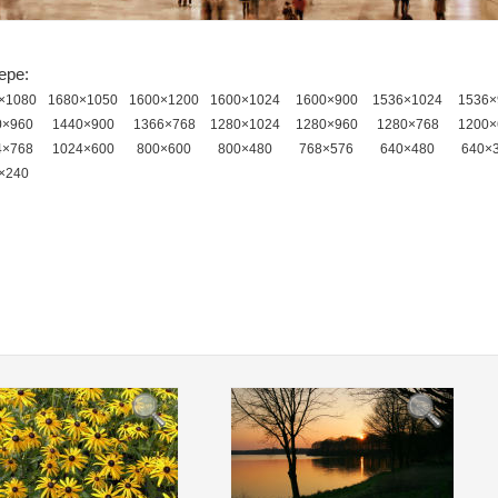
ере:
×1080
1680×1050
1600×1200
1600×1024
1600×900
1536×1024
1536×
0×960
1440×900
1366×768
1280×1024
1280×960
1280×768
1200×
4×768
1024×600
800×600
800×480
768×576
640×480
640×
×240