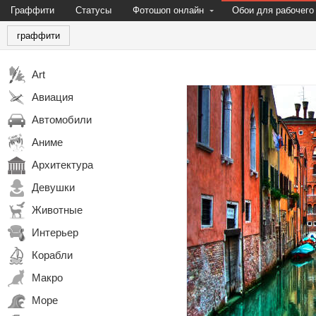
Граффити
Статусы
Фотошоп онлайн
Обои для рабочего
граффити
Art
Авиация
Автомобили
Аниме
Архитектура
Девушки
Животные
Интерьер
Корабли
Макро
Море