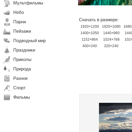
Мультфильмы
Небо
Скачать в размере:
Парни
1920×1200
1920×1080
1680
Пейзажи
1400×1050
1440×960
144
1152×864
1024×768
102
Подводный мир
400×240
320×240
Праздники
Приколы
Природа
Разное
Спорт
Фильмы