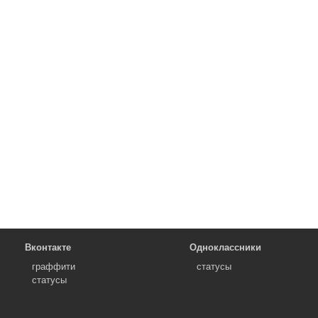
Вконтакте
Одноклассники
граффити
статусы
статусы