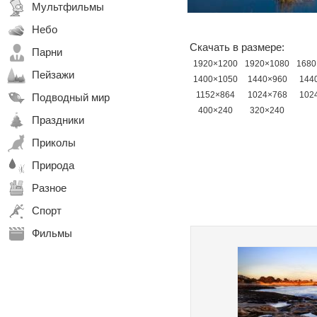
Мультфильмы
Небо
Скачать в размере:
Парни
1920×1200
1920×1080
1680
Пейзажи
1400×1050
1440×960
144
1152×864
1024×768
102
Подводный мир
400×240
320×240
Праздники
Приколы
Природа
Разное
Спорт
Фильмы