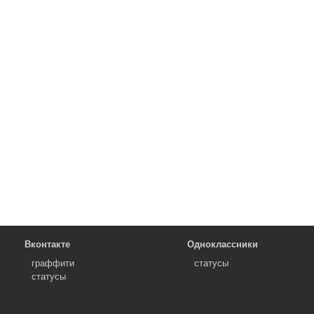
Вконтакте
Одноклассники
граффити
статусы
статусы