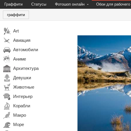
Граффити
Статусы
Фотошоп онлайн
Обои для рабочего
граффити
Art
Авиация
Автомобили
Аниме
Архитектура
Девушки
Животные
Интерьер
Корабли
Макро
Море