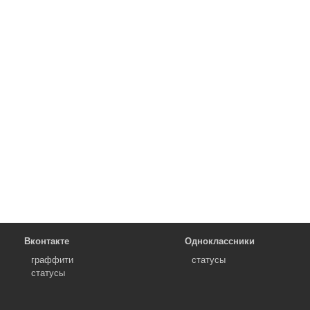
Вконтакте
Одноклассники
граффити
статусы
статусы