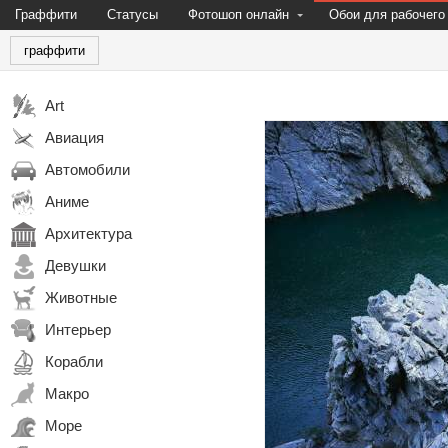
Граффити
Статусы
Фотошоп онлайн
Обои для рабочего
граффити
Art
Авиация
Автомобили
Аниме
Архитектура
Девушки
Животные
Интерьер
Корабли
Макро
Море