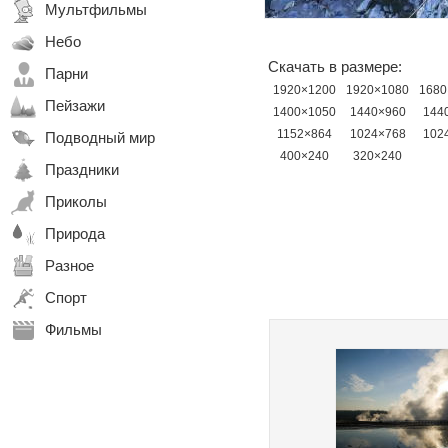
Мультфильмы
Небо
Скачать в размере:
Парни
1920×1200
1920×1080
1680
Пейзажи
1400×1050
1440×960
144
1152×864
1024×768
102
Подводный мир
400×240
320×240
Праздники
Приколы
Природа
Разное
Спорт
Фильмы