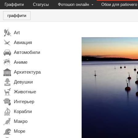
Граффити
Статусы
Фотошоп онлайн
Обои для рабочего
граффити
Art
Авиация
Автомобили
Аниме
Архитектура
Девушки
Животные
Интерьер
Корабли
Макро
Море