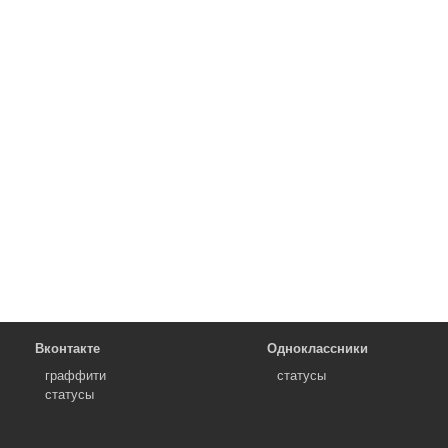
Вконтакте
Одноклассники
граффити
статусы
статусы