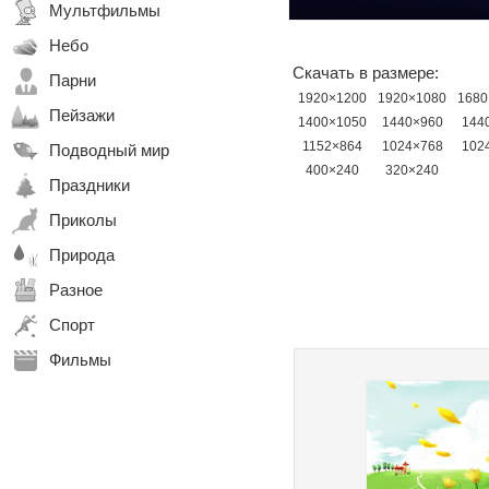
Мультфильмы
Небо
Скачать в размере:
Парни
1920×1200
1920×1080
1680
Пейзажи
1400×1050
1440×960
144
1152×864
1024×768
102
Подводный мир
400×240
320×240
Праздники
Приколы
Природа
Разное
Спорт
Фильмы