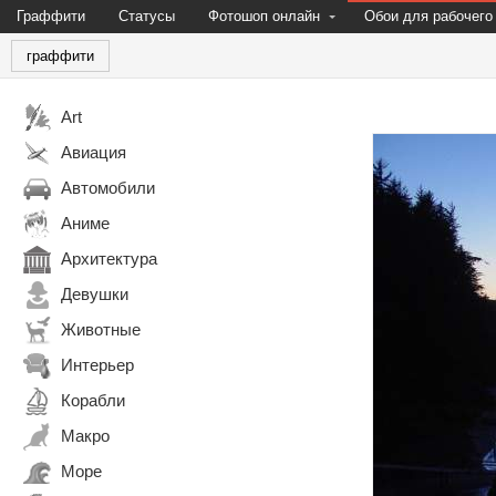
Граффити
Статусы
Фотошоп онлайн
Обои для рабочего
граффити
Art
Авиация
Автомобили
Аниме
Архитектура
Девушки
Животные
Интерьер
Корабли
Макро
Море