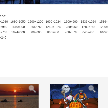
ере:
×1080
1680×1050
1600×1200
1600×1024
1600×900
1536×1024
1536×
0×960
1440×900
1366×768
1280×1024
1280×960
1280×768
1200×
4×768
1024×600
800×600
800×480
768×576
640×480
640×
×240