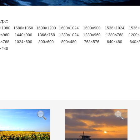
ере:
×1080
1680×1050
1600×1200
1600×1024
1600×900
1536×1024
1536×
0×960
1440×900
1366×768
1280×1024
1280×960
1280×768
1200×
4×768
1024×600
800×600
800×480
768×576
640×480
640×
×240