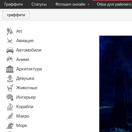
Граффити
Статусы
Фотошоп онлайн
Обои для рабочего
граффити
Art
Авиация
Автомобили
Аниме
Архитектура
Девушки
Животные
Интерьер
Корабли
Макро
Море