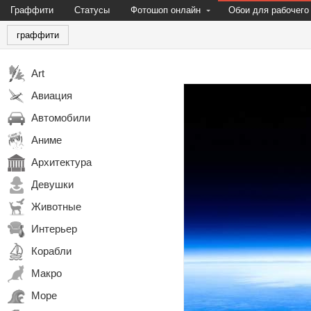
Граффити
Статусы
Фотошоп онлайн
Обои для рабочего
граффити
Art
Авиация
Автомобили
Аниме
Архитектура
Девушки
Животные
Интерьер
Корабли
Макро
Море