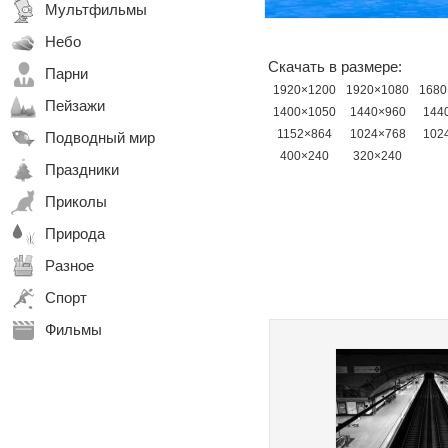
Мультфильмы
Небо
Скачать в размере:
Парни
1920×1200
1920×1080
1680
Пейзажи
1400×1050
1440×960
144
1152×864
1024×768
102
Подводный мир
400×240
320×240
Праздники
Приколы
Природа
Разное
Спорт
Фильмы