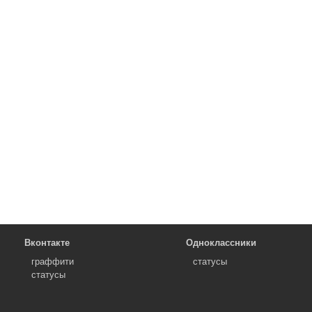
Вконтакте
Одноклассники
граффити
статусы
статусы