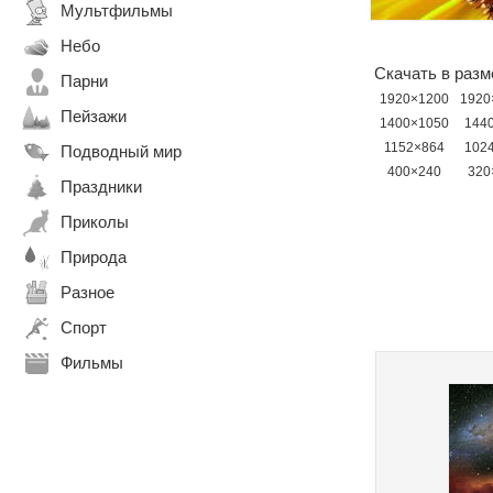
Мультфильмы
Небо
Скачать в разм
Парни
1920×1200
1920
Пейзажи
1400×1050
144
1152×864
102
Подводный мир
400×240
320
Праздники
Приколы
Природа
Разное
Спорт
Фильмы