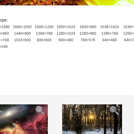
ере:
×1080
1680×1050
1600×1200
1600×1024
1600×900
1536×1024
1536×
0×960
1440×900
1366×768
1280×1024
1280×960
1280×768
1200×
4×768
1024×600
800×600
800×480
768×576
640×480
640×
×240