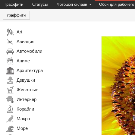
Граффити
Статусы
Фотошоп онлайн
Обои для рабочего
граффити
Art
Авиация
Автомобили
Аниме
Архитектура
Девушки
Животные
Интерьер
Корабли
Макро
Море