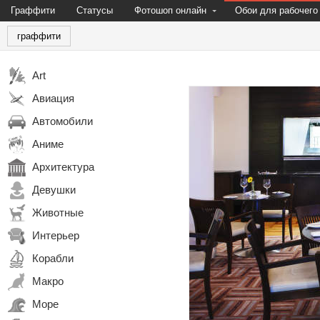
Граффити
Статусы
Фотошоп онлайн
Обои для рабочего
граффити
Art
Авиация
Автомобили
Аниме
Архитектура
Девушки
Животные
Интерьер
Корабли
Макро
Море