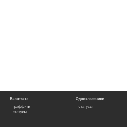
Вконтакте
Одноклассники
граффити
статусы
статусы